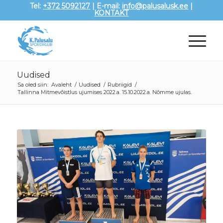
Tel:
+372 5092127
| E-mail:
info@palusalusk.ee
|
KONTAKT
Uudised
Sa oled siin:
Avaleht
/
Uudised
/
Rubriigid
/
Tallinna Mitmevõistlus ujumises 2022.a. 15.10.2022.a. Nõmme ujulas.