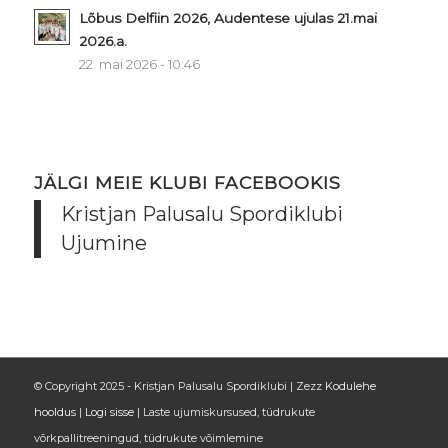
Lõbus Delfiin 2026, Audentese ujulas 21.mai
2026.a.
22. mai 2026 - 10:46
JÄLGI MEIE KLUBI FACEBOOKIS
Kristjan Palusalu Spordiklubi
Ujumine
© Copyright 2025 - Kristjan Palusalu Spordiklubi | Zezz
Kodulehe
hooldus
|
Logi sisse
|
Laste ujumiskursused, tüdrukute
võrkpallitreeningud, tüdrukute võimlemine