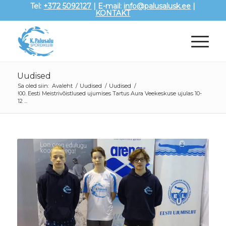
Tel:
+372 5092127
| E-mail:
info@palusalusk.ee
|
KONTAKT
Uudised
Sa oled siin:
Avaleht
/
Uudised
/
Uudised
/
!00. Eesti Meistrivõistlused ujumises Tartus Aura Veekeskuse ujulas 10-
12 ...