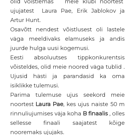
olid võistlemas meie klubi noortest
ujujatest Laura Pae, Erik Jablokov ja
Artur Hunt.
Osavõtt nendest võistlusest oli lastele
väga meeldivaks elamuseks ja andis
juurde hulga uusi kogemusi.
Eesti absoluutses tippkonkurentsis
võisteldes, olid meie noored väga tublid .
Ujusid hästi ja parandasid ka oma
isiklikke tulemusi.
Parima tulemuse ujus seekord meie
noortest
Laura Pae
, kes ujus naiste 50 m
rinnuliujumises väja koha
B finaalis
, olles
sellesse finaali saajatest kõige
nooremaks ujujaks.