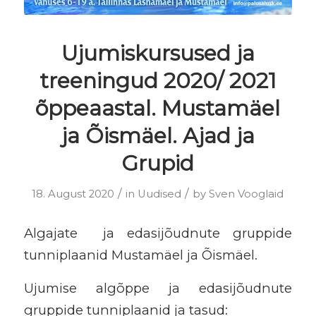
Ujumiskursused ja
treeningud 2020/ 2021
õppeaastal. Mustamäel
ja Õismäel. Ajad ja
Grupid
/
/
18. August 2020
in
Uudised
by
Sven Vooglaid
Algajate ja edasijõudnute gruppide
tunniplaanid Mustamäel ja Õismäel.
Ujumise algõppe ja edasijõudnute
gruppide tunniplaanid ja tasud: