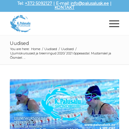
Tel:
+372 5092127
| E-mail:
info@palusalusk.ee
|
KONTAKT
Uudised
You are here:
Home
/
Uudised
/
Uudised
/
Ujumiskursused ja treeningud 2020/ 2021 õppeaastal. Mustamäel ja
Õismäel. ...